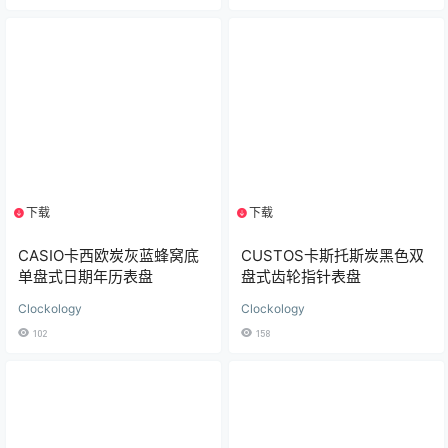
下载
下载
1个资源
1个资源
CUSTOS卡斯托斯炭黑色双
CASIO卡西欧炭灰蓝蜂窝底
盘式齿轮指针表盘
单盘式日期年历表盘
Clockology
Clockology
158
102