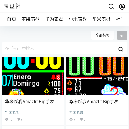
表盘社
首页
苹果表盘
华为表盘
小米表盘
华米表盘
社区
全部标签
en
华米跃我Amazfit Bip手表表
华米跃我Amazfit Bip手表表
盘
盘
华米表盘
华米表盘
10
0
9
0