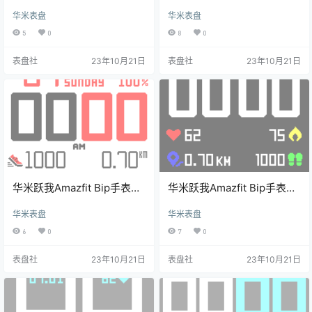
盘
盘
华米表盘
华米表盘
5
0
8
0
表盘社
23年10月21日
表盘社
23年10月21日
华米跃我Amazfit Bip手表表
华米跃我Amazfit Bip手表表
盘
盘
华米表盘
华米表盘
6
0
7
0
表盘社
23年10月21日
表盘社
23年10月21日