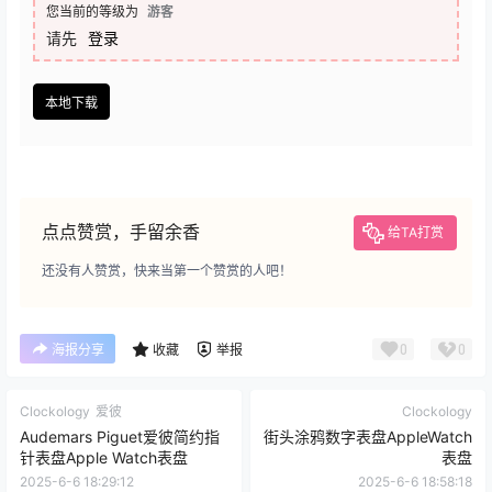
您当前的等级为
游客
请先
登录
本地下载
点点赞赏，手留余香
给TA打赏
还没有人赞赏，快来当第一个赞赏的人吧！
0
0
海报分享
收藏
举报
Clockology
爱彼
Clockology
Audemars Piguet爱彼简约指
街头涂鸦数字表盘AppleWatch
针表盘Apple Watch表盘
表盘
2025-6-6 18:29:12
2025-6-6 18:58:18