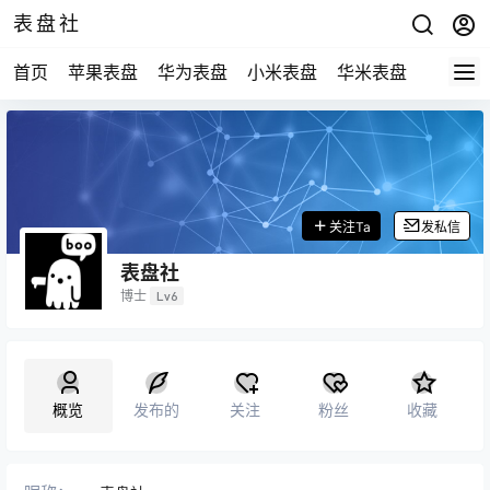
表盘社
首页
苹果表盘
华为表盘
小米表盘
华米表盘
社区
关注Ta
发私信
表盘社
博士
Lv6
概览
发布的
关注
粉丝
收藏